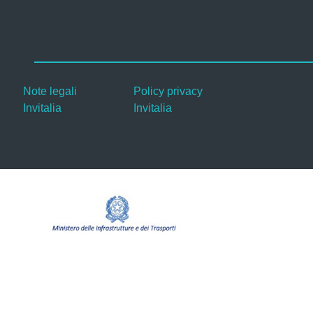
Note legali
Policy privacy
Invitalia
Invitalia